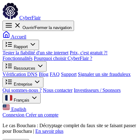
CyberFlair
Ouvrir/Fermer la navigation
Accueil
Rapport
Tester la fiabilité d'un site internet
Prix, c'est gratuit ?!
Fonctionnalités
Pourquoi choisir CyberFlair ?
Ressources
Vérification DNS
Blog
FAQ
Support
Signaler un site frauduleux
Entreprise
Qui sommes-nous ?
Nous contacter
Investisseurs / Sponsors
Français
English
Connexion
Créer un compte
Le cas Bouchara : Décryptage complet du faux site se faisant passer
pour Bouchara |
En savoir plus